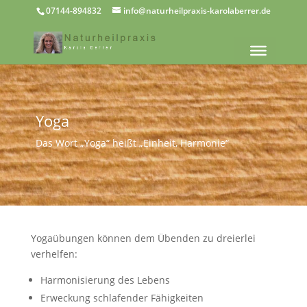
07144-894832
info@naturheilpraxis-karolaberrer.de
Yoga
Das Wort „Yoga“ heißt „Einheit, Harmonie“
Yogaübungen können dem Übenden zu dreierlei
verhelfen:
Harmonisierung des Lebens
Erweckung schlafender Fähigkeiten